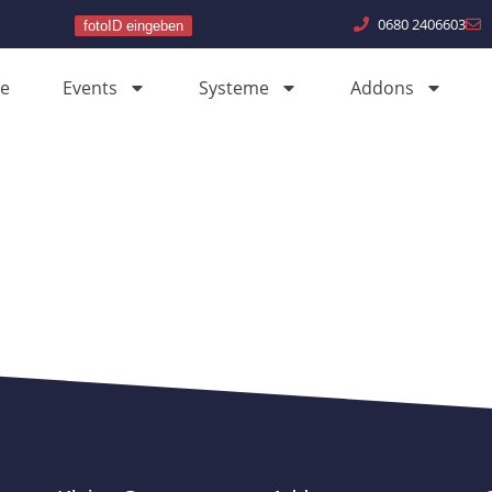
0680 2406603
fotoID eingeben
e
Events
Systeme
Addons