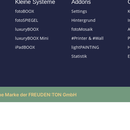
Kleine Systeme
Addons
fotoBOOX
Settings
K
fotoSPIEGEL
Hintergrund
luxuryBOOX
fotoMosaik
luxuryBOOX Mini
#Printer & #Wall
P
iPadBOOX
lightPAINTING
H
Statistik
E
ne Marke der FREUDEN:TON GmbH