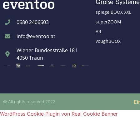
Große Systeme
spiegelBOOX XXL
superZOOM
0680 2406603
AR
info@eventoo.at
voughBOOX
Wiener Bundesstraße 181
4050 Traun
Ei
© All rights reserved 2022
WordPress Cookie Plugin von Real Cookie Banner