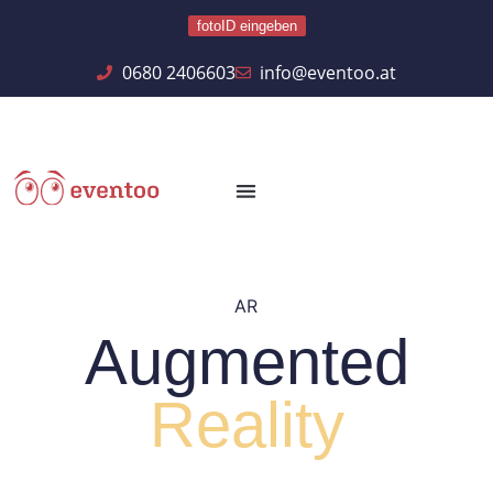
fotoID eingeben
0680 2406603
info@eventoo.at
AR
Augmented
Reality