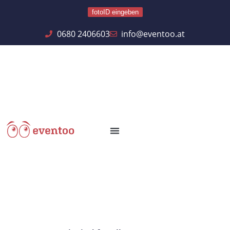
fotoID eingeben
0680 2406603
info@eventoo.at