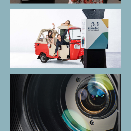
mehr Infos
Die rote Begleiterin für die fotoBOOX
Isabella
mehr Infos
echten Wow-Effekt sorgt.
Softwarebasiertes System, das für einen
superZOOM