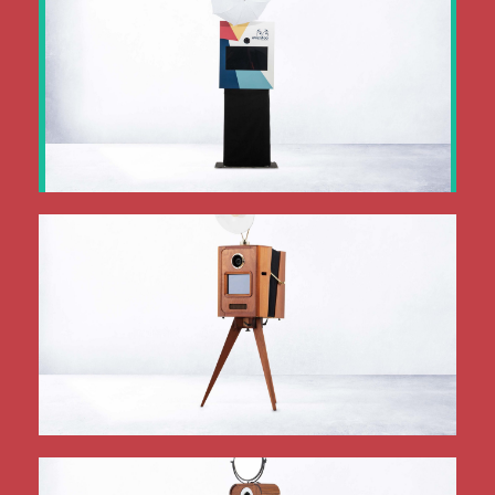
mehr Infos
Unser vielseitiges Standard-Modell
fotoBOOX
mehr Infos
Die fotoBOOX im historischen Kleid
luxuryBOOX