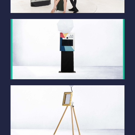
spiegelBOOX XXL
mehr Infos
Unser vielseitiges Standard-Modell
fotoBOOX
mehr Infos
Die kleinste Lösung, auch zum Einbau!
iPadBOOX