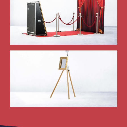
mehr Infos
Starfeeling für Ihre Gäste!
fotoSPIEGEL GALA
mehr Infos
Die kleinste Lösung, auch zum Einbau!
iPadBOOX