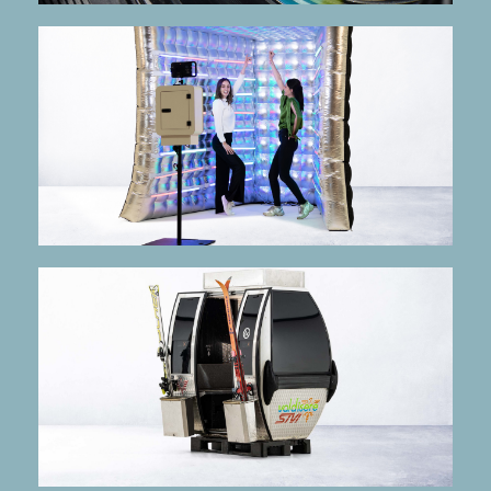
mehr Infos
Die Discobox zur fotoBOOX
voughBOOX
mehr Infos
Die fotoBOOX für Bergfreunde!
fotoGONDEL