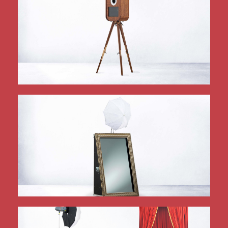
mehr Infos
Edel und klein
luxuryBOOX Mini
mehr Infos
Der fotografierende Spiegel
fotoSPIEGEL