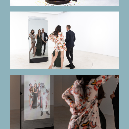
mehr Infos
Glamour
Fotografierender Riesenspiegel sorgt für
spiegelBOOX XXL
mehr Infos
Hol dir deinen Star aufs Bild!
AR - Augmented Reality