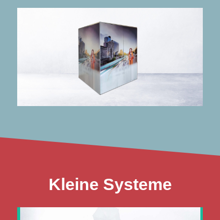
mehr Infos
Herzen liegt.
Wenn dir die Stimme deiner Gäste am
VideoAcoustikBOOX
Kleine Systeme