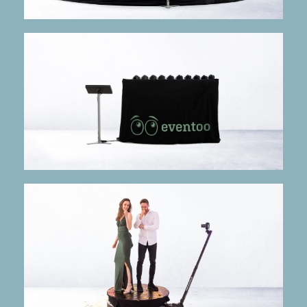
mehr Infos
Eingefrorene Bewegung
freezzFrame 10
mehr Infos
Alles dreht sich um dich!
360x