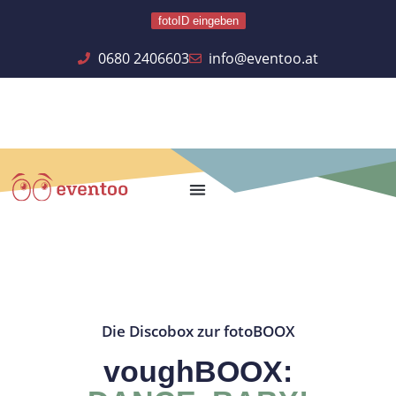
fotoID eingeben
0680 2406603
info@eventoo.at
Die Discobox zur fotoBOOX
voughBOOX: