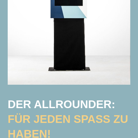
DER ALLROUNDER:
FÜR JEDEN SPASS ZU H
ABEN!