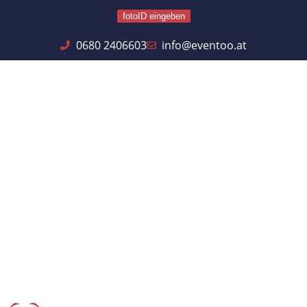
fotoID eingeben
0680 2406603
info@eventoo.at