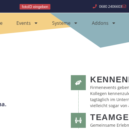
0680 2406603
fotoID eingeben
e
Events
Systeme
Addons
KENNEN
Firmenevents geben 
Kollegen kennenzul
tagtäglich im Unte
ma.
vielleicht sogar vo
TEAMGE
Gemeinsame Erlebni