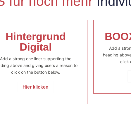
 für noch mehr
Indivi
Hintergrund
BOOX
Digital
Add a stron
heading above 
Add a strong one liner supporting the
click
ding above and giving users a reason to
click on the button below.
Hier klicken