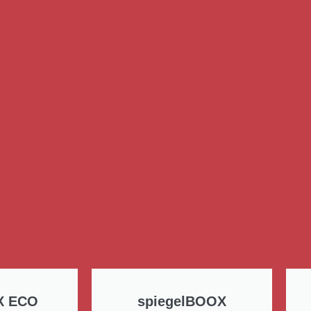
X ECO
spiegelBOOX