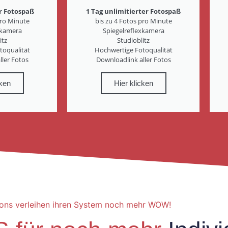
r Fotospaß
1 Tag unlimitierter Fotospaß
pro Minute
bis zu 4 Fotos pro Minute
xkamera
Spiegelreflexkamera
itz
Studioblitz
toqualität
Hochwertige Fotoqualität
ller Fotos
Downloadlink aller Fotos
cken
Hier klicken
ons verleihen ihren System noch mehr WOW!