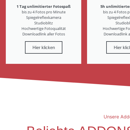
1 Tag unlimitierter Fotospaß
5h unlimitierte
bis zu 4 Fotos pro Minute
bis zu 4 Fotos 
Spiegelreflexkamera
Spiegelrefle
Studioblitz
Studiobl
Hochwertige Fotoqualität
Hochwertige Fo
Downloadlink aller Fotos
Downloadlink a
Hier klicken
Hier kli
Unsere Add