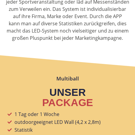
jeder Sportveranstaltung oder läd auf Messenständen
zum Verweilen ein. Das System ist individualisierbar
auf ihre Firma, Marke oder Event. Durch die APP
kann man auf diverse Statistiken zurückgreifen, dies
macht das LED-System noch vielseitiger und zu einem
großen Pluspunkt bei jeder Marketingkampagne.
Multiball
UNSER
PACKAGE
1 Tag oder 1 Woche
outdoorgeeignet LED Wall (4,2 x 2,8m)
Statistik