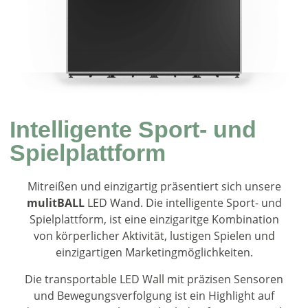
Intelligente Sport- und
Spielplattform
Mitreißen und einzigartig präsentiert sich unsere
mulitBALL
LED Wand. Die intelligente Sport- und
Spielplattform, ist eine einzigaritge Kombination
von körperlicher Aktivität, lustigen Spielen und
einzigartigen Marketingmöglichkeiten.
Die transportable LED Wall mit präzisen Sensoren
und Bewegungsverfolgung ist ein Highlight auf